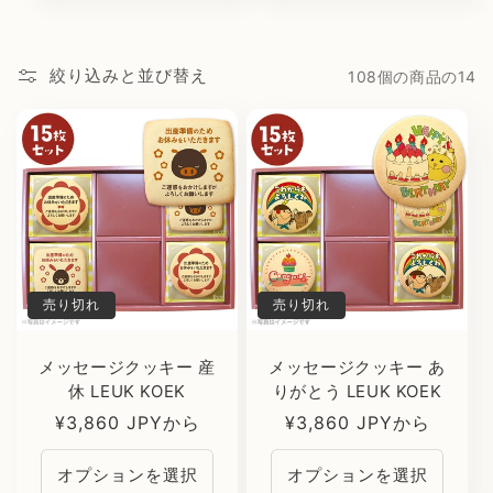
絞り込みと並び替え
108個の商品の14
売り切れ
売り切れ
メッセージクッキー 産
メッセージクッキー あ
休 LEUK KOEK
りがとう LEUK KOEK
通
¥3,860 JPYから
通
¥3,860 JPYから
常
常
オプションを選択
オプションを選択
価
価