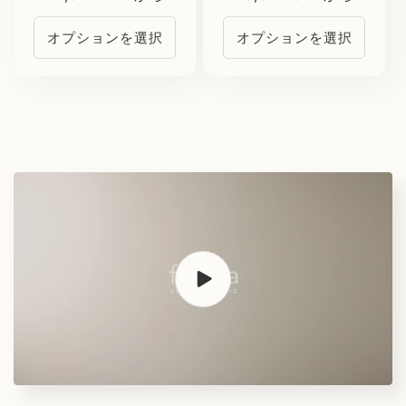
常
常
オプションを選択
オプションを選択
価
価
格
格