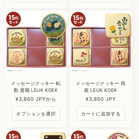
格
格
メッセージクッキー 転
メッセージクッキー 両
勤 退職 LEUK KOEK
親 LEUK KOEK
通
¥3,860 JPYから
通
¥3,860 JPY
常
常
オプションを選択
カートに追加する
価
価
格
格